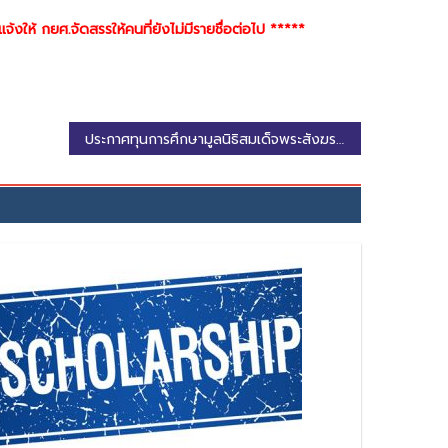
้งให้ กยศ.จัดสรรให้คนที่ยังไม่มีรายชื่อต่อไป *****
ประกาศทุนการศึกษามูลนิธิสมเด็จพระสังฆราช (วาสนมหาเถระ) ประจำปีการศึกษา 2568