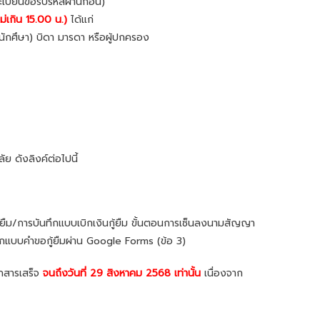
ะเบียนขอรับรหัสผ่านก่อน)
ไม่เกิน 15.00 น.)
ได้แก่
ักศึษา) บิดา มารดา หรือผู้ปกครอง
 ดังลิงค์ต่อไปนี้
ยืม/การบันทึกแบบเบิกเงินกู้ยืม ขั้นตอนการเซ็นลงนามสัญญา
นทึกแบบคำขอกู้ยืมผ่าน Google Forms (ข้อ 3)
อกสารเสร็จ
จนถึงวันที่ 29 สิงหาคม 2568 เท่านั้น
เนื่องจาก