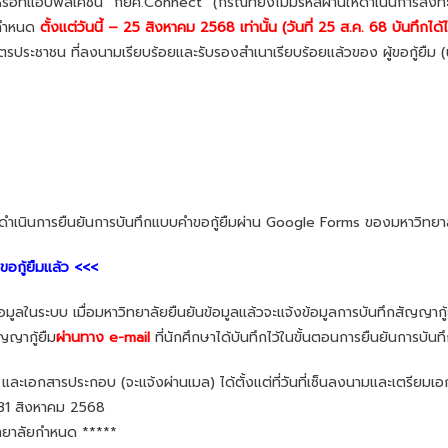
อที่แอปพลิเคชั่น “กยศ.Connect” (กรณีที่ยังไม่มีรหัสผ่านให้ดำเนินการลงท
บกำหนด
ตั้งแต่วันนี้ – 25 สิงหาคม 2568 เท่านั้น (วันที่ 25 ส.ค. 68 บันทึกได้
ะชาชน ที่ลงนามเรียบร้อยและรับรองสำเนาเรียบร้อยแล้วของ ผู้ขอกู้ยืม (น
าดำเนินการยืนยันการบันทึกแบบคำขอกู้ยืมผ่าน Google Forms ของมหาวิทยาลัย
ขอกู้ยืมแล้ว <<<
ในระบบ เมื่อมหาวิทยาลัยยืนยันข้อมูลแล้วจะแจ้งข้อมูลการบันทึกสัญญากู้
ญญากู้ยืม
ผ่านทาง e-mail
ที่นักศึกษาได้บันทึกไว้ในขั้นตอนการยืนยันการบั
 และเอกสารประกอบ (จะแจ้งผ่านเมล) ได้ตั้งแต่ที่วันที่เซ็นลงนามและเตรียมเ
่ 31 สิงหาคม 2568
ทยาลัยกำหนด *****